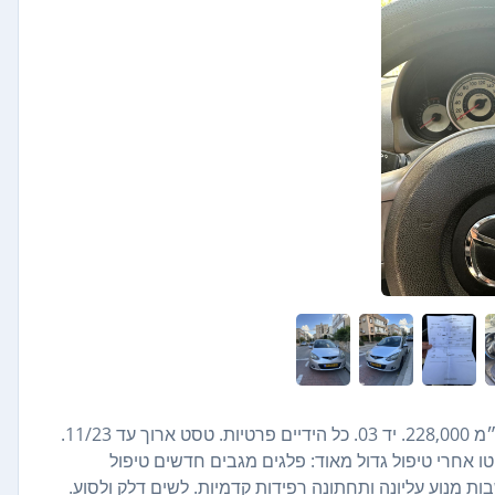
למכירה מאזדה 2 הצב׳ק. מנוע 1,500 , 103 כ״ס. שנת 2008, ק״מ 228,000. יד 03. כל הידיים פרטיות. טסט ארוך עד 11/23.
 אחרי טיפול גדול מאוד: פלגים מגבים חדשים טיפול
ות מנוע עליונה ותחתונה רפידות קדמיות. לשים דלק ולסוע.