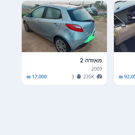
מאזדה 2
מאזד
2015
2009
K
17,000 ₪
3
235K
92,00