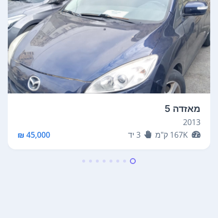
מאזדה 5
2013
167K
ק"מ
3
יד
45,000 ₪