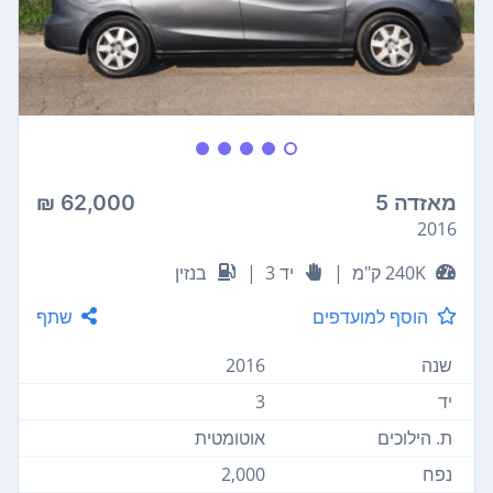
מאזדה 5
62,000 ₪
2016
240K ק"מ
|
יד 3
|
בנזין
הוסף למועדפים
שתף
שנה
2016
יד
3
ת. הילוכים
אוטומטית
נפח
2,000