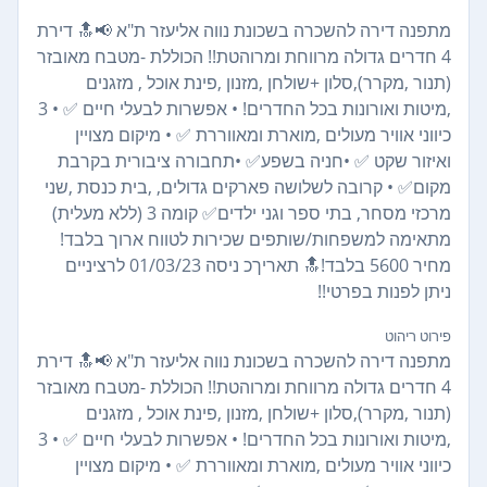
מתפנה דירה להשכרה בשכונת נווה אליעזר ת"א 📢🔝 דירת
4 חדרים גדולה מרווחת ומרוהטת!! הכוללת -מטבח מאובזר
(תנור ,מקרר),סלון +שולחן ,מזנון ,פינת אוכל , מזגנים
,מיטות ואורונות בכל החדרים! • אפשרות לבעלי חיים ✅ • 3
כיווני אוויר מעולים ,מוארת ומאווררת ✅ • מיקום מצויין
ואיזור שקט ✅ •חניה בשפע✅ •תחבורה ציבורית בקרבת
מקום✅ • קרובה לשלושה פארקים גדולים, ,בית כנסת ,שני
מרכזי מסחר, בתי ספר וגני ילדים✅ קומה 3 (ללא מעלית)
מתאימה למשפחות/שותפים שכירות לטווח ארוך בלבד!
מחיר 5600 בלבד!🔝 תאריךכ ניסה 01/03/23 לרציניים
ניתן לפנות בפרטי!!
פירוט ריהוט
מתפנה דירה להשכרה בשכונת נווה אליעזר ת"א 📢🔝 דירת
4 חדרים גדולה מרווחת ומרוהטת!! הכוללת -מטבח מאובזר
(תנור ,מקרר),סלון +שולחן ,מזנון ,פינת אוכל , מזגנים
,מיטות ואורונות בכל החדרים! • אפשרות לבעלי חיים ✅ • 3
כיווני אוויר מעולים ,מוארת ומאווררת ✅ • מיקום מצויין