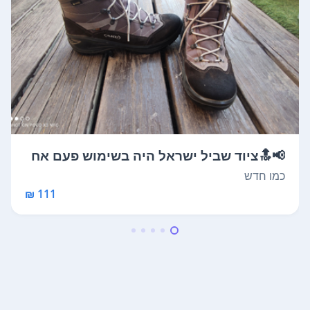
📢🔝ציוד שביל ישראל היה בשימוש פעם אח
ת ע...
כמו חדש
111 ₪