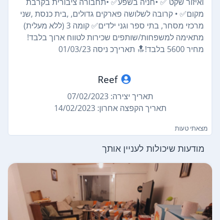
ואיזור שקט ✅ •חניה בשפע✅ •תחבורה ציבורית בקרבת
מקום✅ • קרובה לשלושה פארקים גדולים, ,בית כנסת ,שני
מרכזי מסחר, בתי ספר וגני ילדים✅ קומה 3 (ללא מעלית)
מתאימה למשפחות/שותפים שכירות לטווח ארוך בלבד!
מחיר 5600 בלבד!🔝 תאריךכ ניסה 01/03/23
Reef
תאריך יצירה: 07/02/2023
תאריך הקפצה אחרון: 14/02/2023
מצאתי טעות
מודעות שיכולות לעניין אותך