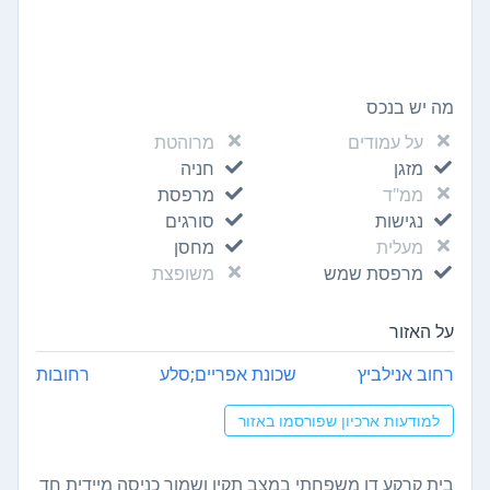
מה יש בנכס
על עמודים
מרוהטת
מזגן
חניה
ממ"ד
מרפסת
נגישות
סורגים
מעלית
מחסן
מרפסת שמש
משופצת
על האזור
רחוב אנילביץ
שכונת אפריים;סלע
רחובות
למודעות ארכיון שפורסמו באזור
בית קרקע דו משפחתי במצב תקין ושמור כניסה מיידית חד