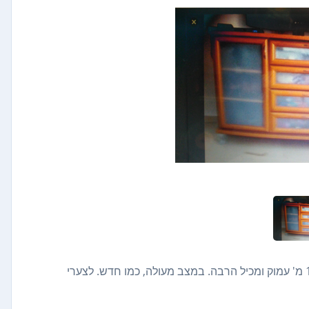
מזנון שיכול לשמש כשידה לחדר שינה או לפינה בבית. אורך 1.20 מ' עמוק ומכיל הרבה. במצב מעולה, כמו חדש. לצערי