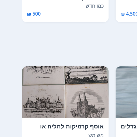
כמו חדש
משומ
500 ₪
4,500 
גדלים
אוסף קרמיקות לתליה או
חולצ
לשימוש אחר. כל קרמ...
יום 
משומש
כמו 