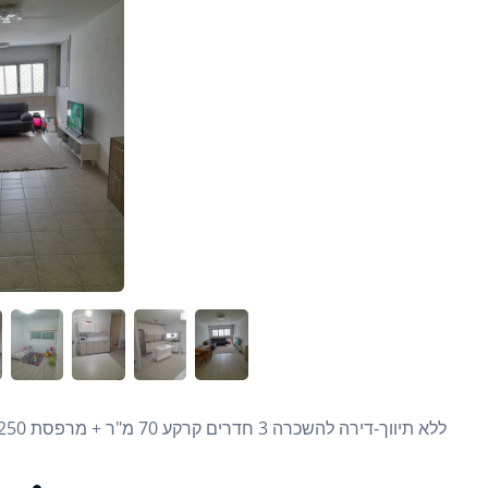
ללא תיווך-דירה להשכרה 3 חדרים קרקע 70 מ"ר + מרפסת 3250 ש"ח- מיידי