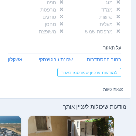
מזגן
חניה
ממ"ד
מרפסת
נגישות
סורגים
מעלית
מחסן
מרפסת שמש
משופצת
על האזור
רחוב ההסתדרות
שכונת ז'בוטינסקי
אשקלון
למודעות ארכיון שפורסמו באזור
מצאתי טעות
מודעות שיכולות לעניין אותך