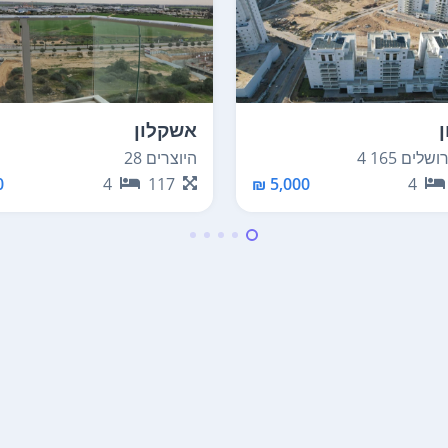
אשקלון
לים 165 4
היוצרים 28
₪
4
117
5,000 ₪
4