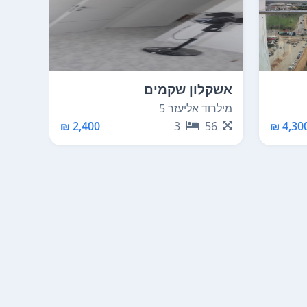
אשקלון שקמים
אשקל
מילרוד אליעזר 5
האצל 2
00
2,400 ₪
3
56
4,300 