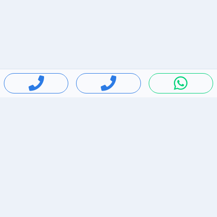
חיפושים פופולריים
ירידות מחירים
דירות להשכרה בתל אביב
סלולרי יד 2