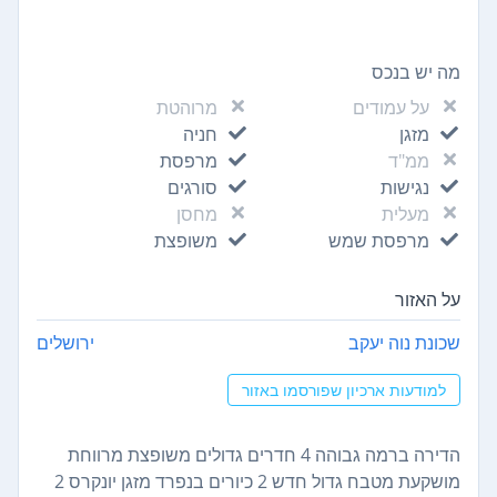
מה יש בנכס
על עמודים
מרוהטת
מזגן
חניה
ממ"ד
מרפסת
נגישות
סורגים
מעלית
מחסן
מרפסת שמש
משופצת
על האזור
שכונת נוה יעקב
ירושלים
למודעות ארכיון שפורסמו באזור
הדירה ברמה גבוהה 4 חדרים גדולים משופצת מרווחת
מושקעת מטבח גדול חדש 2 כיורים בנפרד מזגן יונקרס 2