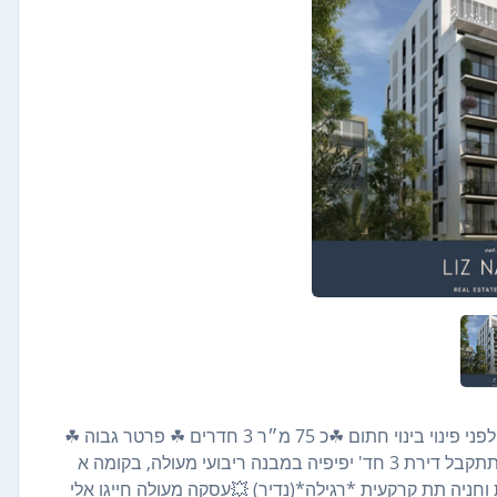
חדשה בבלעדיות חתומה 🍒 ברחוב רמברנט המבוקש💥 בבניין לפני פינוי בינוי חתום ☘כ 75 מ״ר 3 חדרים ☘ פרטר גבוה ☘
עורפית שקטה וטובלת בירוק ☘מקבלים שכירות בזמן הבניה 🌹 תתקבל דירת 3 חד' יפיפיה במבנה ריבועי מעולה, בקומה א
אויר מלאים עם מעלית וחניה תת קרקעית *רגילה*(נדיר) 💥עסקה מעולה חייגו אלי