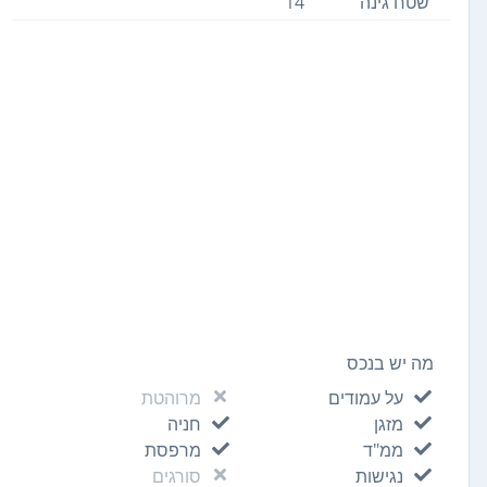
שטח גינה
14
מה יש בנכס
על עמודים
מרוהטת
מזגן
חניה
ממ"ד
מרפסת
נגישות
סורגים