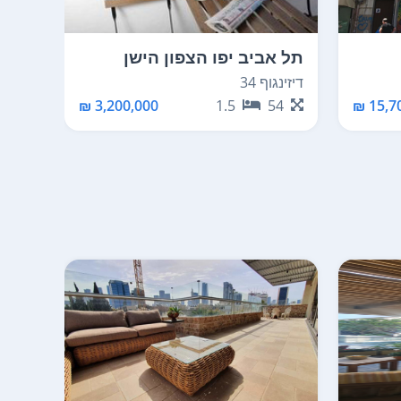
תל אביב יפו הצפון הישן
תל א
החלק הדרום מזרחי
שבזי 48
דיזינגוף 34
54
15,70
3,200,000 ₪
1.5
54