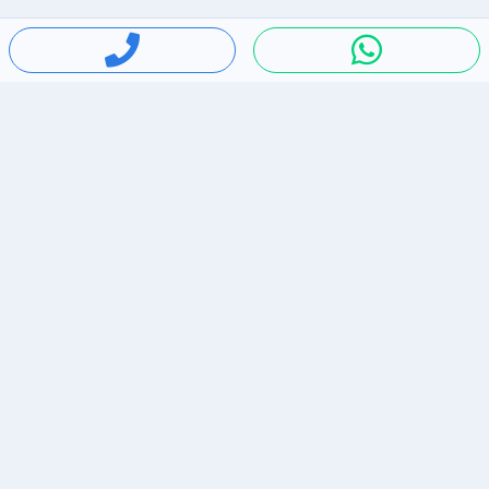
חיפושים פופולריים
ירידות מחירים
דירות להשכרה בתל אביב
סלולרי יד 2
מאזדה 3
ריהוט יד 2
אופניים יד 2