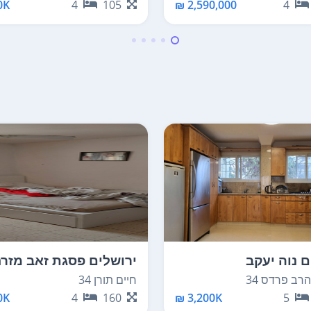
K ₪
4
105
2,590,000 ₪
4
ם נוה יעקב
ירושלים פסגת זאב מזר
רב פרדס 34
חיים תורן 34
K ₪
4
160
3,200K ₪
5