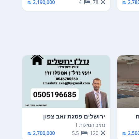
10
2,190,000 ₪
4
78
2,780
ח
ירושלים פסגת זאב צפון
ירוש
נתיב המזלות 1
נתיב ה
70
2,700,000 ₪
5.5
120
2,500