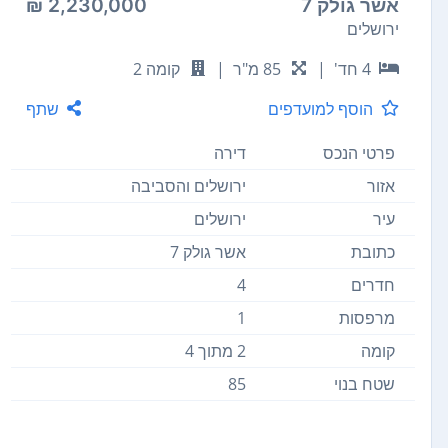
אשר גולק 7
2,230,000 ₪
ירושלים
4 חד'
|
85 מ"ר
|
קומה 2
הוסף למועדפים
שתף
פרטי הנכס
דירה
אזור
ירושלים והסביבה
עיר
ירושלים
כתובת
אשר גולק 7
חדרים
4
מרפסות
1
קומה
2 מתוך 4
שטח בנוי
85