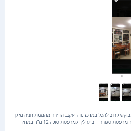
ווני אוויר מצויין ומקום מבוקש קרוב להכל במרכז נווה יעקב. הדירה מהממת חניה מזגן
סורגים 2 שירותים מטבח ברמה גבוחה כיורים בנפרד חלב ובשר מרפסת סגורה + בתהליך למרפסת סוכה 12 מ"ר במחיר