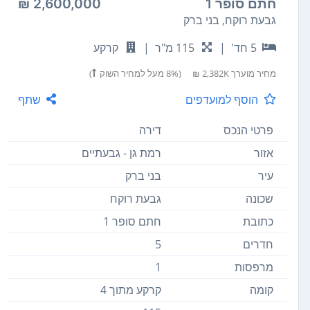
חתם סופר 1
2,600,000 ₪
גבעת רוקח, בני ברק
5 חד'
|
115 מ"ר
|
קרקע
מחיר מוערך
2,382K ₪
(8% מעל למחיר השוק
)
הוסף למועדפים
שתף
פרטי הנכס
דירה
אזור
רמת גן - גבעתיים
עיר
בני ברק
שכונה
גבעת רוקח
כתובת
חתם סופר 1
חדרים
5
מרפסות
1
קומה
קרקע מתוך 4