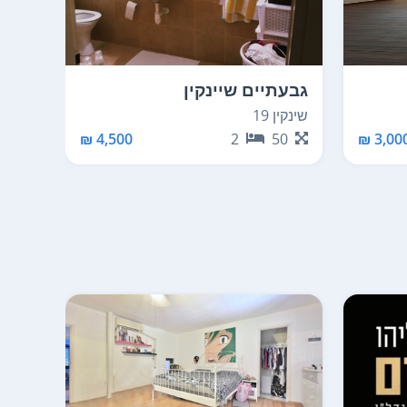
גבעתיים שיינקין
אפיק
שינקין 19
נווה 1
50
4,500 ₪
2
50
3,000