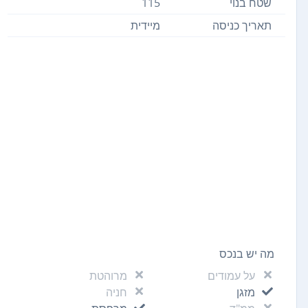
שטח בנוי
115
תאריך כניסה
מיידית
מה יש בנכס
על עמודים
מרוהטת
מזגן
חניה