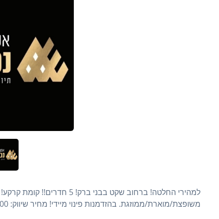
משופצת/מוארת/ממוזגת. בהזדמנות פינוי מיידי! מחיר שיווק: ₪2,600,000 אסף אליהו נכסים תיווך ושיווק נדל"ן 050-8181820