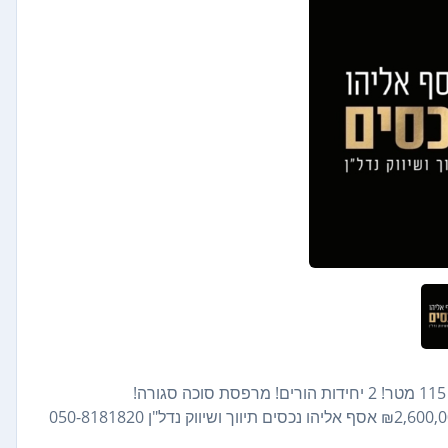
למהירי החלטה! ברחוב שקט בבני ברק! 5 חדרים!! קומת קרקע! 115 מטר! 2 יחידות הורים! מרפסת סוכה סגורה!