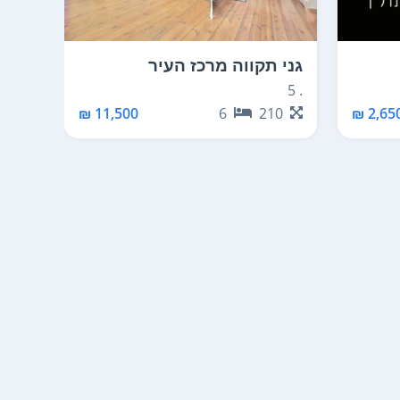
גני תקווה מרכז העיר
גני 
. 5
דרך ה
60
11,500 ₪
6
210
2,650