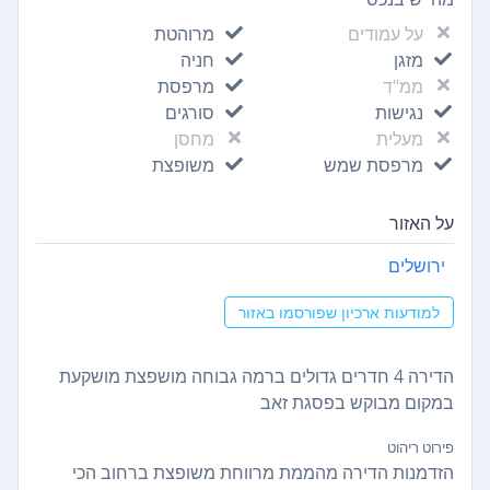
על עמודים
מרוהטת
מזגן
חניה
ממ"ד
מרפסת
נגישות
סורגים
מעלית
מחסן
מרפסת שמש
משופצת
על האזור
ירושלים
למודעות ארכיון שפורסמו באזור
הדירה 4 חדרים גדולים ברמה גבוחה מושפצת מושקעת
במקום מבוקש בפסגת זאב
פירוט ריהוט
הזדמנות הדירה מהממת מרווחת משופצת ברחוב הכי