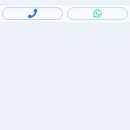
חיפושים פופולריים
ירידות מחירים
דירות להשכרה בתל אביב
סלולרי יד 2
מאזדה 3
ריהוט יד 2
אופניים יד 2