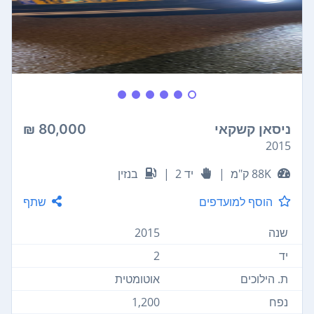
ניסאן קשקאי
80,000 ₪
2015
88K ק"מ
|
יד 2
|
בנזין
הוסף למועדפים
שתף
שנה
2015
יד
2
ת. הילוכים
אוטומטית
נפח
1,200