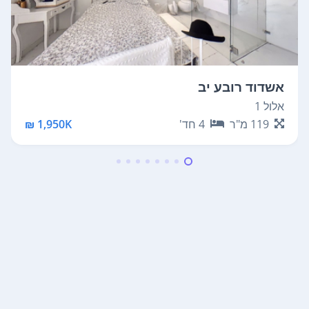
אשדוד רובע יב
אלול 1
119
מ"ר
4
חד'
1,950K ₪