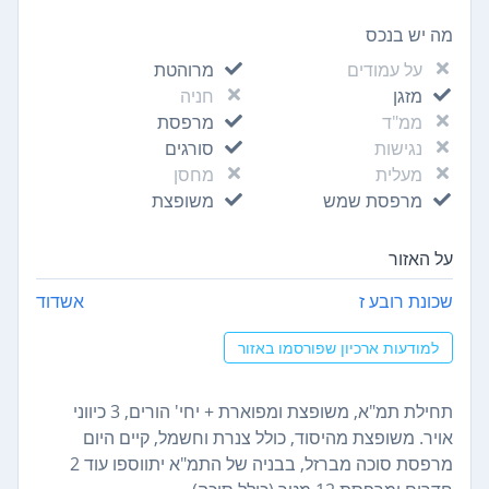
מה יש בנכס
על עמודים
מרוהטת
מזגן
חניה
ממ"ד
מרפסת
נגישות
סורגים
מעלית
מחסן
מרפסת שמש
משופצת
על האזור
שכונת רובע ז
אשדוד
למודעות ארכיון שפורסמו באזור
תחילת תמ"א, משופצת ומפוארת + יחי' הורים, 3 כיווני
אויר. משופצת מהיסוד, כולל צנרת וחשמל, קיים היום
מרפסת סוכה מברזל, בבניה של התמ"א יתווספו עוד 2