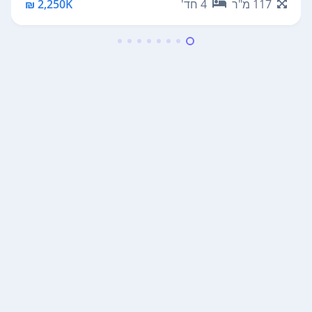
117
מ"ר
4
חד'
2,250K ₪