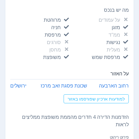
מה יש בנכס
על עמודים
מרוהטת
מזגן
חניה
ממ"ד
מרפסת
נגישות
סורגים
מעלית
מחסן
מרפסת שמש
משופצת
על האזור
רחוב הארבעה
שכונת פסגת זאב מרכז
ירושלים
למודעות ארכיון שפורסמו באזור
הזדמנות הדירה 4 חדרים מהממת משופצת ממליצים
לראות
פירוט ריהוט