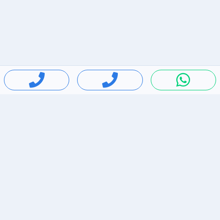
חיפושים פופולריים
ירידות מחירים
דירות להשכרה בתל אביב
סלולרי יד 2