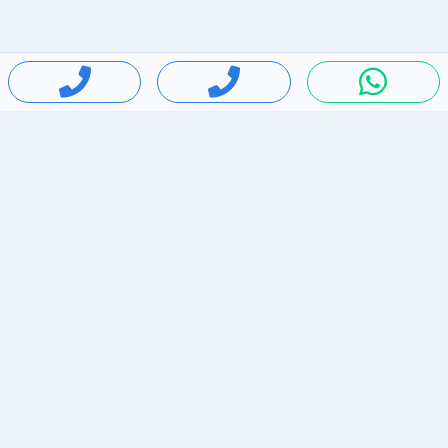
חיפושים פופולריים
ירידות מחירים
דירות להשכרה בתל אביב
סלולרי יד 2
מאזדה 3
ריהוט יד 2