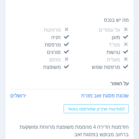
מה יש בנכס
על עמודים
מרוהטת
מזגן
חניה
ממ"ד
מרפסת
נגישות
סורגים
מעלית
מחסן
מרפסת שמש
משופצת
על האזור
שכונת פסגת זאב מזרח
ירושלים
למודעות ארכיון שפורסמו באזור
הזדמנות הדירה 4 מהממת משופצת מרווחת ומושקעת
ברחוב מבוקש בפסגת זאב