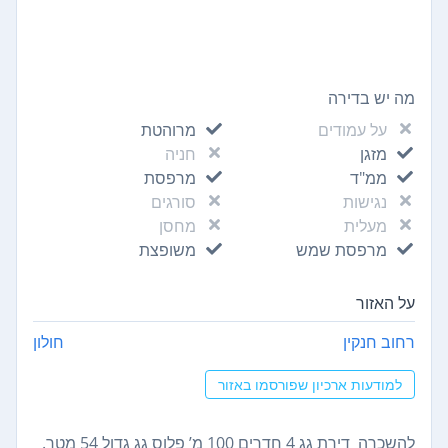
מה יש בדירה
על עמודים
מרוהטת
מזגן
חניה
ממ"ד
מרפסת
נגישות
סורגים
מעלית
מחסן
מרפסת שמש
משופצת
על האזור
רחוב חנקין
חולון
למודעות ארכיון שפורסמו באזור
להשכרה דירת גג 4 חדרים 100 מ’ פלוס גג גדול 54 מטר.