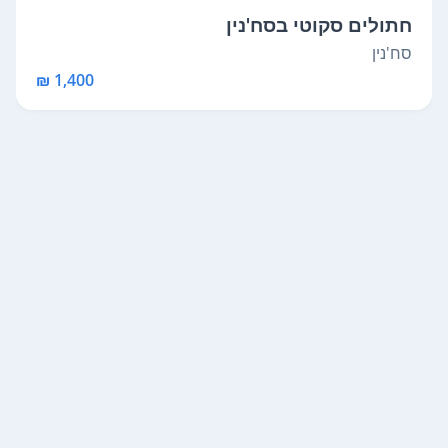
חתולים סקוטי בסח'נין
סח'נין
1,400 ₪