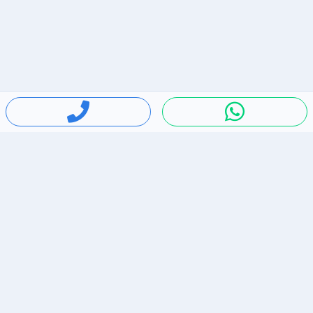
חיפושים פופולריים
ירידות מחירים
דירות להשכרה בתל אביב
סלולרי יד 2