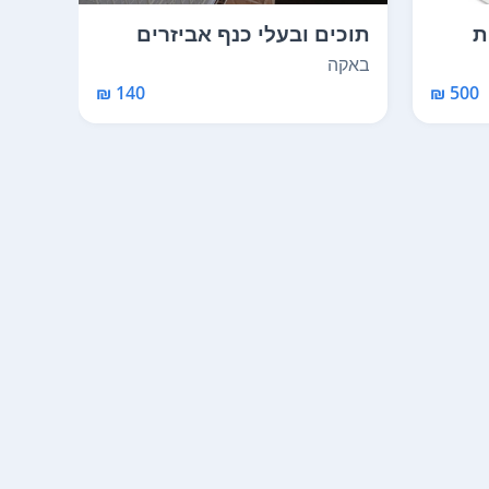
ת
תוכים ובעלי כנף אביזרים
דגים
בבאקה
תל אב
באקה
140 ₪
500 ₪