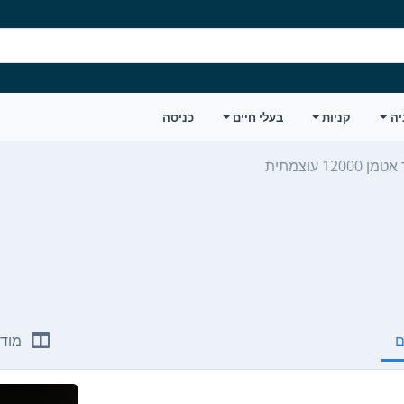
יה
קניות
בעלי חיים
כניסה
12 עוצמתית
ם
מודע