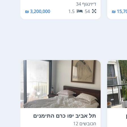
החלק הדרום מזרחי
שבזי 48
דיזינגוף 34
54
15,70
3,200,000 ₪
1.5
54
תל אביב יפו כרם התימנים
תל א
הכובשים 12
צלנוב 11