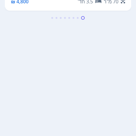
70
מ"ר
3.5
חד'
4,800 ₪