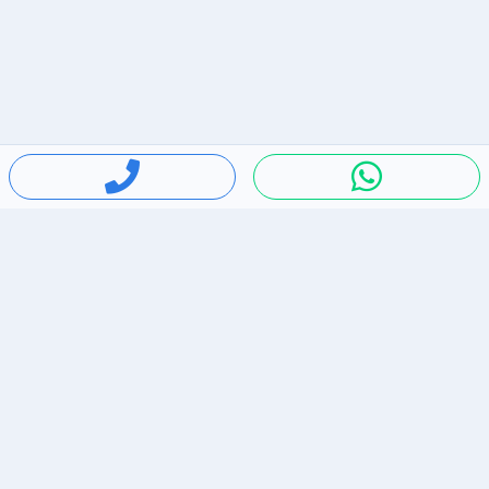
חיפושים פופולריים
ירידות מחירים
דירות להשכרה בתל אביב
סלולרי יד 2