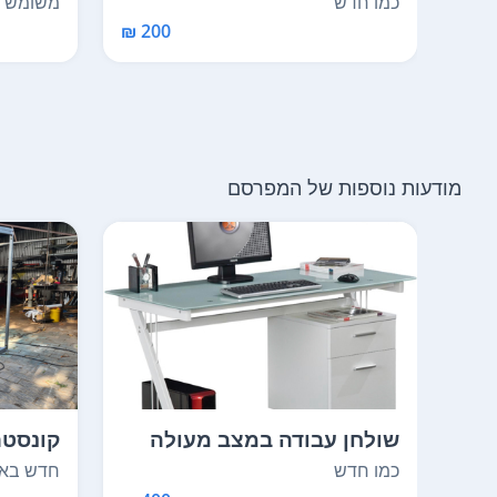
כמו חדש
משומש
200 ₪
מודעות נוספות של המפרסם
שולחן עבודה במצב מעולה
קונסטר
שמור היטב! עם מ...
250*120 (רגליים 70) עומ...
כמו חדש
חדש באר