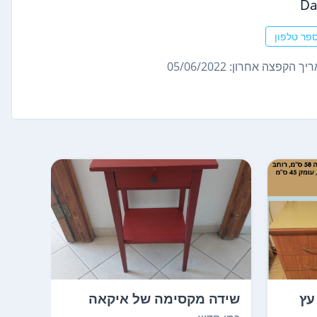
D
פר טלפון
ך הקפצה אחרון: 05/06/2022
עץ
שידה מקסימה של איקאה
איסו
בצבע בורדו. שמורה כ...
בטלפ