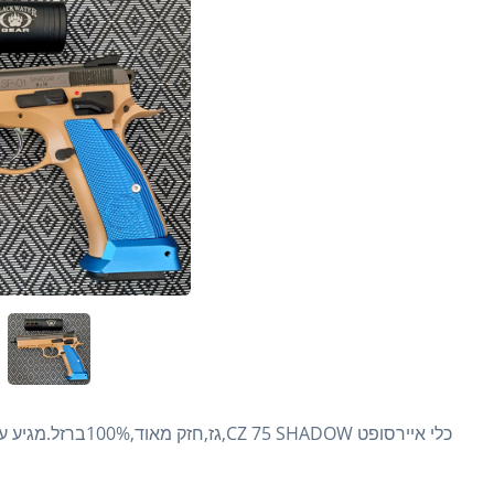
כלי איירסופט CZ 75 SHADOW,גז,חזק מאוד,100%ברזל.מגיע עם 5000כדורים,2בלוני גז,טרייסר לירי לילה,לייזר/פנס,פונדה...