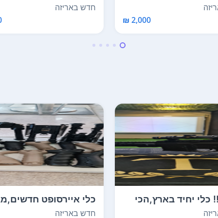
...
כדורים
יזה
חדש באריזה
₪
2,000 ₪
W!!! כלי יחיד בארץ,הכי
כלי איירסופט חדשים,מג
עם 2בלוני גז,3...
יזה
חדש באריזה