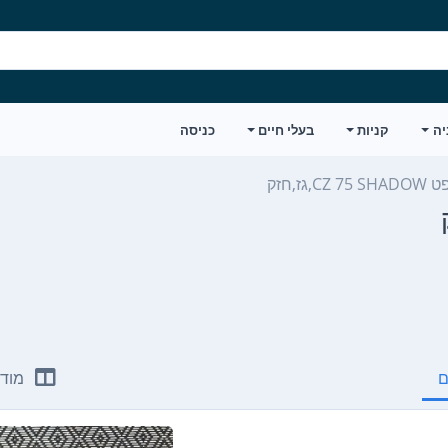
יה
קניות
בעלי חיים
כניסה
,גז,חזק
ם
מודע