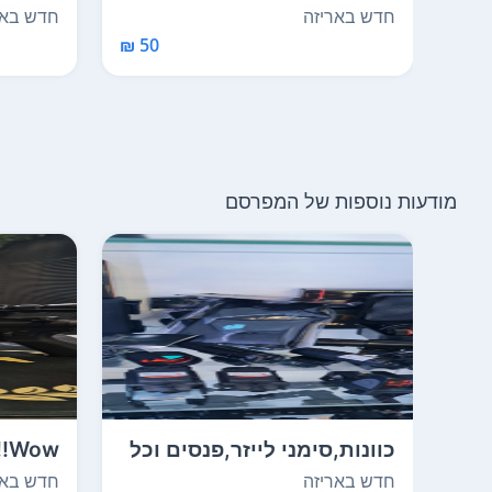
כדורים לאיירסופט. ר...
יומרקס 4.5 ממ כ
חדש באריזה
חדש באר
50 ₪
מודעות נוספות של המפרסם
כוונות,סימני לייזר,פנסים וכל
ow
התוספות לא...
חזק 180מ/ש,100%...
חדש באריזה
חדש באר