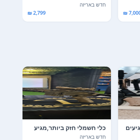
חדש באריזה
כמו 
2,799 ₪
7,000 
יעים
כלי חשמלי חזק ביותר,מגיע
ל170מ/ש,100%ברז...
100%,חזק ביותר
חדש באריזה
חדש 