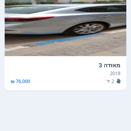
מאזדה 3
2018
2
יד
76,000 ₪