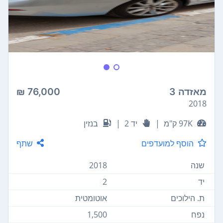
מאזדה 3
76,000 ₪
2018
97K ק"מ
|
יד 2
|
בנזין
הוסף למועדפים
שתף
שנה
2018
יד
2
ת. הילוכים
אוטומטית
נפח
1,500