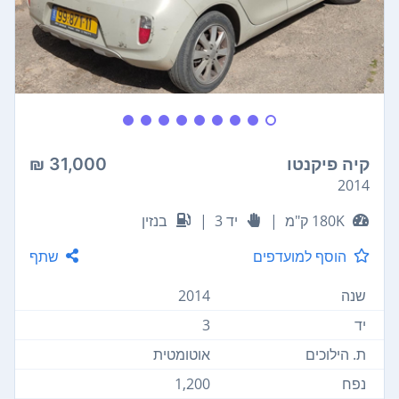
קיה פיקנטו
31,000 ₪
2014
180K ק"מ
|
יד 3
|
בנזין
הוסף למועדפים
שתף
שנה
2014
יד
3
ת. הילוכים
אוטומטית
נפח
1,200