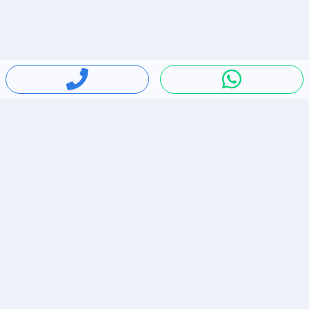
חיפושים פופולריים
ירידות מחירים
דירות להשכרה בתל אביב
סלולרי יד 2
מאזדה 3