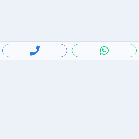
חיפושים פופולריים
ירידות מחירים
דירות להשכרה בתל אביב
סלולרי יד 2