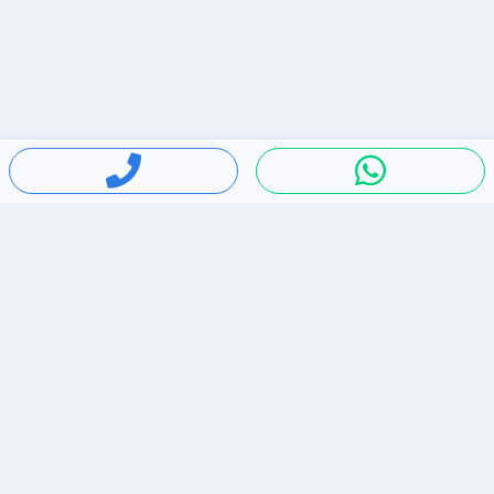
חיפושים פופולריים
ירידות מחירים
דירות להשכרה בתל אביב
סלולרי יד 2