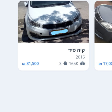
קיה סיד
קיה 
2018
2016
K
31,500 ₪
3
165K
17,00