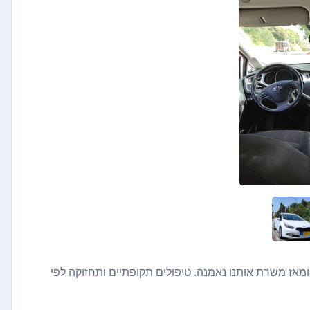
ווח, נקנה ב2017 מחברת באדג'ט ומאז משרת אותנו נאמנה. טיפולים תקופתיים ותחזוקה לפי