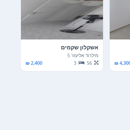
אשקלון שקמים
אשקל
מילרוד אליעזר 5
האצל 2
00
2,400 ₪
3
56
4,300 