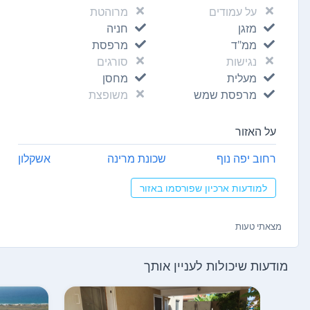
על עמודים
מרוהטת
מזגן
חניה
ממ"ד
מרפסת
נגישות
סורגים
מעלית
מחסן
מרפסת שמש
משופצת
על האזור
רחוב יפה נוף
שכונת מרינה
אשקלון
למודעות ארכיון שפורסמו באזור
מצאתי טעות
מודעות שיכולות לעניין אותך