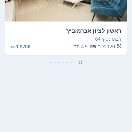
ראשון לציון אברמוביץ'
ז'בוטינסקי 64
120
מ"ר
4.5
חד'
1,870K ₪