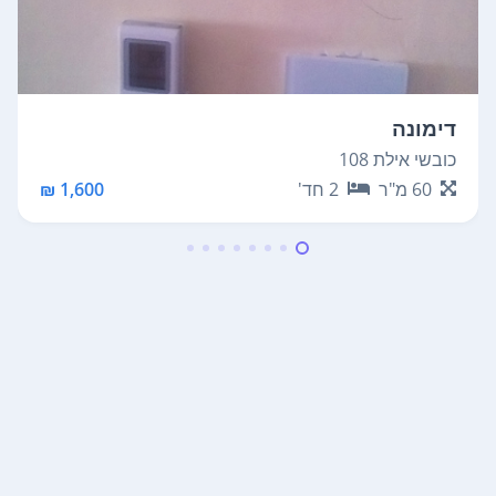
דימונה
כובשי אילת 108
60
מ"ר
2
חד'
1,600 ₪