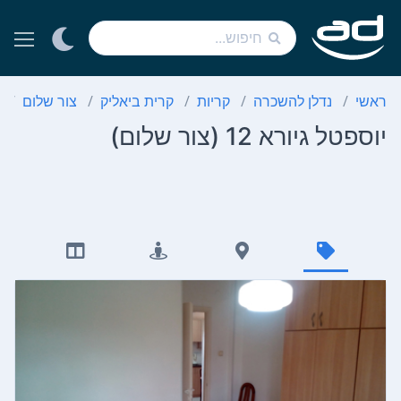
ראשי
נדלן להשכרה
קריות
קרית ביאליק
צור שלום
יוספטל גיורא 12 (צור שלום)