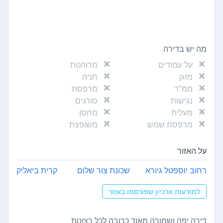
מה יש בדירה
על עמודים
מרוהטת
מזגן
חניה
ממ"ד
מרפסת
נגישות
סורגים
מעלית
מחסן
מרפסת שמש
משופצת
על האזור
רחוב יוספטל גיורא
שכונת צור שלום
קרית ביאליק
למודעות ארכיון שפורסמו באזור
דירה יפה ושמורה מאוד כרובה לכל רצונות