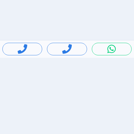
חיפושים פופולריים
ירידות מחירים
דירות להשכרה בתל אביב
סלולרי יד 2