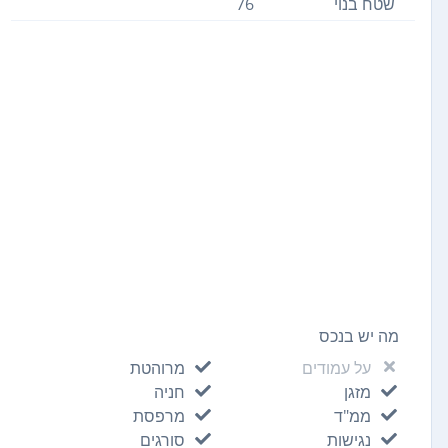
שטח בנוי
76
מה יש בנכס
על עמודים
מרוהטת
מזגן
חניה
ממ"ד
מרפסת
נגישות
סורגים