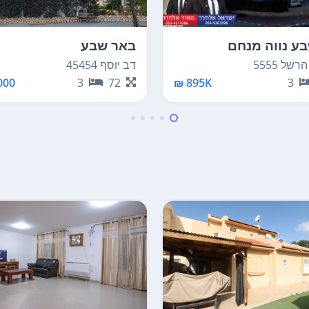
ע נווה מנחם
באר שבע
של 5555
דב יוסף 45454
00 ₪
3
72
895K ₪
3