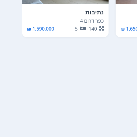
נתיבות
באר 
כפר דרום 4
קלצ'קי
70
1,590,000 ₪
5
140
1,650