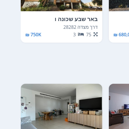
באר שבע שכונה ו
באר 
דרך מצדה 28282
רחבת 
76
750K ₪
3
75
680,0