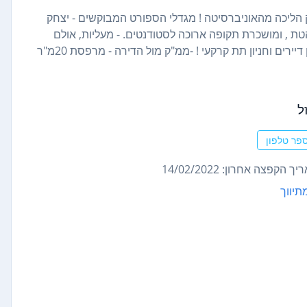
 נדל"ן שימו ❤ באזור הכי מבוקש בקרב סטודנטים , 5 דק הליכה מהאוניברסיטה ! מגדלי הספורט המבוקשים - יצחק
ננת בצורה מושלמת ל2 שותפים - מרוהטת , ומושכרת תקופה ארוכה לסטודנטים. - מעליות, אולם
ספורט עם מתקני כושר, חדר מכונות כביסה, חדרי לימוד, מועדון דיירים וחניון תת קרקעי ! -ממ"ק מול הדירה - מרפסת 20מ"ר
ל
פר טלפון
ך הקפצה אחרון: 14/02/2022
תיווך