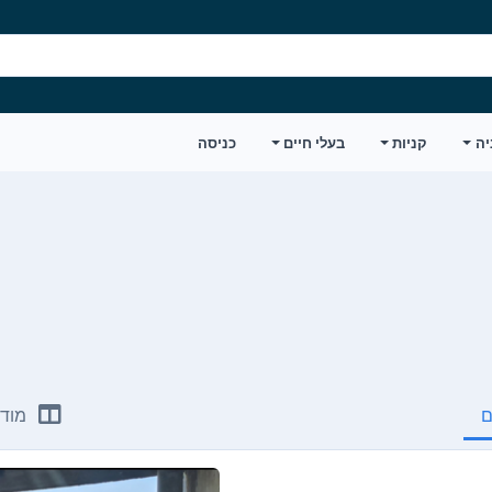
יה
קניות
בעלי חיים
כניסה
ם
מודע