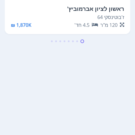
ראשון לציון אברמוביץ'
ז'בוטינסקי 64
120
מ"ר
4.5
חד'
1,870K ₪