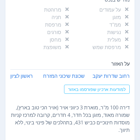
על עמודים
מרוהטת
מזגן
חניה
ממ"ד
מרפסת
נגישות
סורגים
מעלית
מחסן
מרפסת שמש
משופצת
על האזור
רחוב שדרות יעקב
שכונת שיכוני המזרח
ראשון לציון
למודעות ארכיון שפורסמו באזור
דירה 100 מ"ר, מוארת 3 כיווני אויר (אויר הכי טוב בארץ),
שמורה מאוד, מזגן בכל חדר, 4 חדרים, קרובה למרכז קניות
מוסדות חינוכיים כביש 431, בתהלכים של פינוי בינוי, ללא
תיווך.