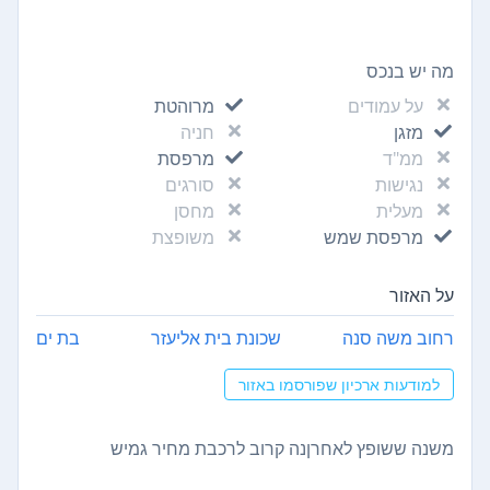
מה יש בנכס
על עמודים
מרוהטת
מזגן
חניה
ממ"ד
מרפסת
נגישות
סורגים
מעלית
מחסן
מרפסת שמש
משופצת
על האזור
רחוב משה סנה
שכונת בית אליעזר
בת ים
למודעות ארכיון שפורסמו באזור
משנה ששופץ לאחרןנה קרוב לרכבת מחיר גמיש