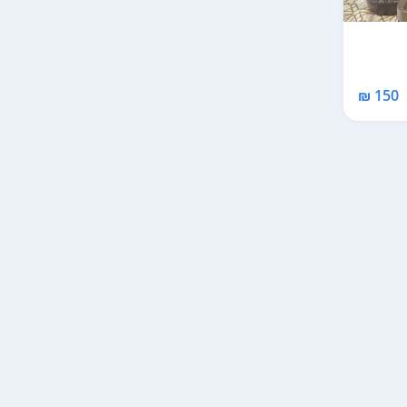
...
150 ₪