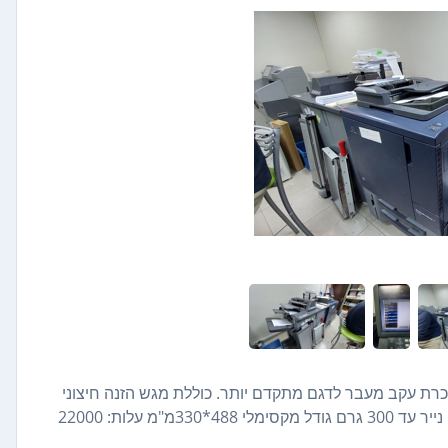
ינולטה C1060 שמורה כחדשה, נמכרת עקב מעבר לדגם מתקדם יותר. כוללת מגש הזנה חיצוני
ושלשה מגשי מגירות פלוס יחידת פינישר מקפלת ומסכתת. עובי נייר עד 300 גרם גודל מקסימלי 488*330מ"מ עלות: 22000