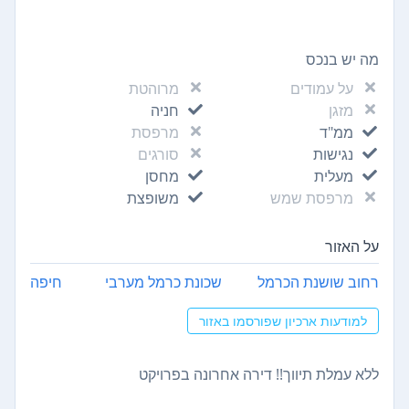
מה יש בנכס
על עמודים
מרוהטת
מזגן
חניה
ממ"ד
מרפסת
נגישות
סורגים
מעלית
מחסן
מרפסת שמש
משופצת
על האזור
רחוב שושנת הכרמל
שכונת כרמל מערבי
חיפה
למודעות ארכיון שפורסמו באזור
ללא עמלת תיווך!! דירה אחרונה בפרויקט