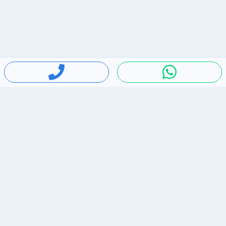
חיפושים פופולריים
ירידות מחירים
דירות להשכרה בתל אביב
סלולרי יד 2