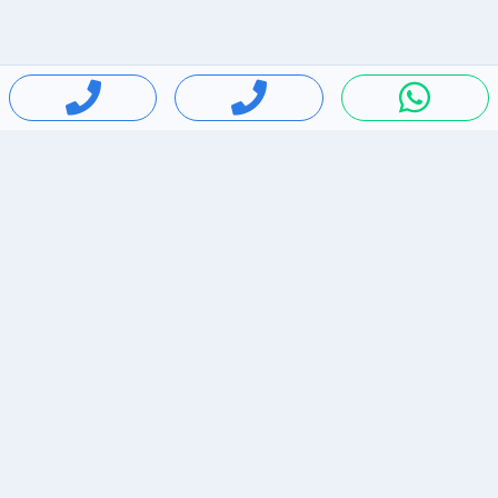
חיפושים פופולריים
ירידות מחירים
דירות להשכרה בתל אביב
סלולרי יד 2
מאזדה 3
ריהוט יד 2