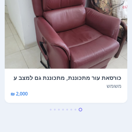
כורסאת עור מתכוננת, מתכוננת גם למצב ע
מיד...
משומש
2,000 ₪