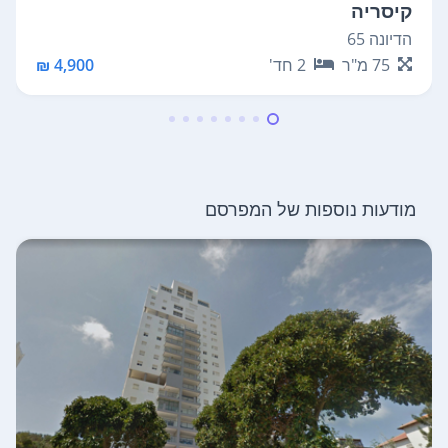
קיסריה
הדיונה 65
75
מ"ר
2
חד'
4,900 ₪
מודעות נוספות של המפרסם