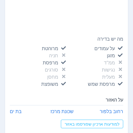
מה יש בדירה
על עמודים
מרוהטת
מזגן
חניה
ממ"ד
מרפסת
נגישות
סורגים
מעלית
מחסן
מרפסת שמש
משופצת
על האזור
רחוב בלפור
שכונת מרכז
בת ים
למודעות ארכיון שפורסמו באזור