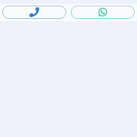
חיפושים פופולריים
ירידות מחירים
דירות להשכרה בתל אביב
סלולרי יד 2
מאזדה 3
ריהוט יד 2
אופניים יד 2