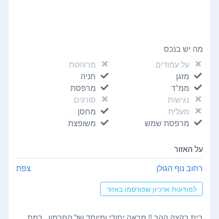
מה יש בנכס
על עמודים
מרוהטת
מזגן
חניה
ממ"ד
מרפסת
נגישות
סורגים
מעלית
מחסן
מרפסת שמש
משופצת
על האזור
רחוב נוף הגולן
צפת
למודעות ארכיון שפורסמו באזור
בית בקצה ההר !! מראה יחודי ומיוחד של החרמון , רמת