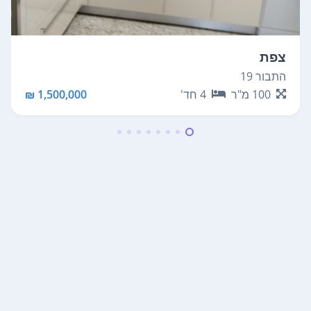
צפת
התבור 19
100
מ"ר
4
חד'
1,500,000 ₪