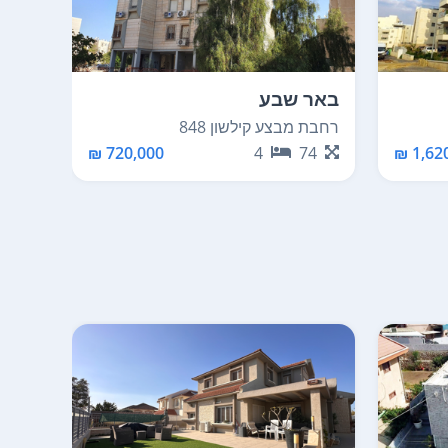
באר שבע
באר 
רחבת מבצע קילשון 848
דרך שמ
90
720,000 ₪
4
74
1,620