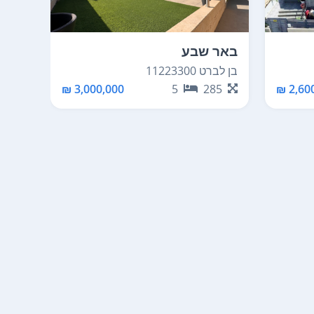
באר שבע
באר 
בן לברט 11223300
קציר אהר
70
3,000,000 ₪
5
285
2,600