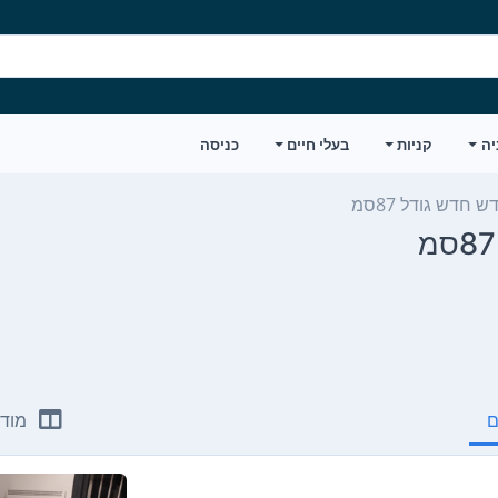
יה
קניות
בעלי חיים
כניסה
חדש גודל 87סמ
ם
מודע