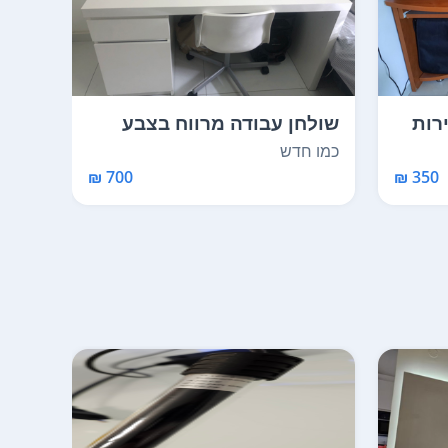
רות
שולחן עבודה מרווח בצבע
לבן. מגיע גם כיסא...
5X135
כמו חדש
משומ
350 ₪
700 ₪