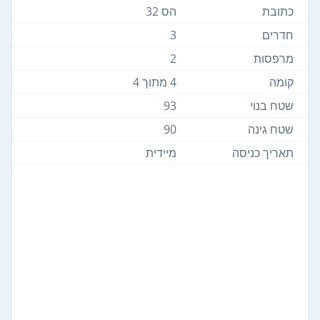
כתובת
הס 32
חדרים
3
מרפסות
2
קומה
4 מתוך 4
שטח בנוי
93
שטח גינה
90
תאריך כניסה
מיידית