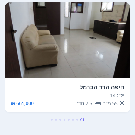
חיפה הדר הכרמל
יל"ג 14
55
מ"ר
2.5
חד'
665,000 ₪