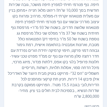
חיפה. נוף פנורמי חזיתי למפרץ חיפה מושכר, גובה שכירות
חודשית בסך 10,000 ש"ח!! ריהוט מלא! חנייה +מחסן בניין
עם מעלית פנטאהוז יוקרתי דו-מפלסי, מרהיב ומרווח בקו
עיצוב מודרני עכשווי עם נוף פנורמי חזיתי למפרץ חיפה
פנטאהוז שלושה חדרים, בשטח של 93 מ"ר+ מרפסת נוף
חזיתית בשטח של 37 מ"ר מפלס שני כולל מרפסת גג
נוספת בשטח של 50 מ"ר בחיפוי דק! הפנטאהוז כולל
מטבח, וארונות אמבטיה בהתאמה אישית, רמת גימור
גבוהה דמוי פרקט, חיפוי קרמיקה יחידת הורים נפרדת עם
חדר רחצה סלון מרווח עם נוף ים ממ"ד מפרט טכני עשיר-
חלונות פרופיל בלגי בקו אפס, דלתות פנדור, מיזוג מרכזי,
מיכל הדחה סמוי, אסלות תלויות, רשתות ,תריסיים
חשמליים "הס 32"- פרויקט בוטיק מבית היוצר של האדריכל
אילן פיבקו 14 דירות, חניון תת קרקעי ומחסנים לכל
הדירות,לובי בגובה 15.5 מטר! . הפרויקט ממוקם בקרבת
שדרות הנשיא , בסמיכות לבית חולים בני ציון. מחיר-
2,800,000 ש"ח
פירוט ריהוט