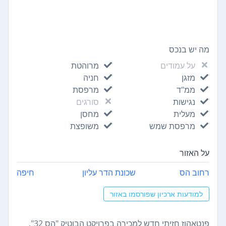
מה יש בנכס
על עמודים
מרוהטת
מזגן
חניה
ממ"ד
מרפסת
נגישות
סורגים
מעלית
מחסן
מרפסת שמש
משופצת
על האזור
רחוב הס
שכונת הדר עליון
חיפה
למודעות ארכיון שפורסמו באזור
פנטאהוז חזיתי חדש למכירה בפרויקט הבוטיק "הס 32",