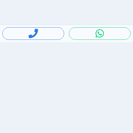
חיפושים פופולריים
ירידות מחירים
דירות להשכרה בתל אביב
סלולרי יד 2
מאזדה 3