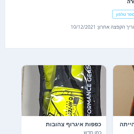
רה
פר טלפון
ך הקפצה אחרון: 10/12/2021
ייתה
כפפות איגרוף צהובות
למכי
מקצועיות של חברת HI-...
N GARDE
כמו חדש
משומ