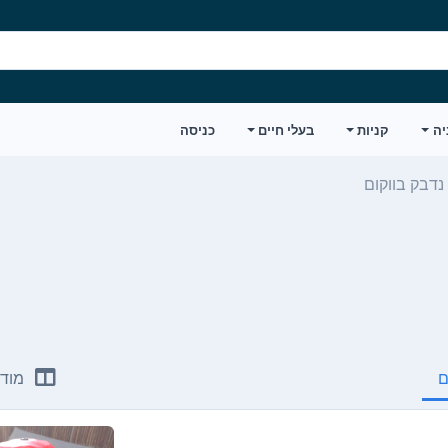
יה
קניות
בעלי חיים
כניסה
נדבק בווקום
ם
מודע