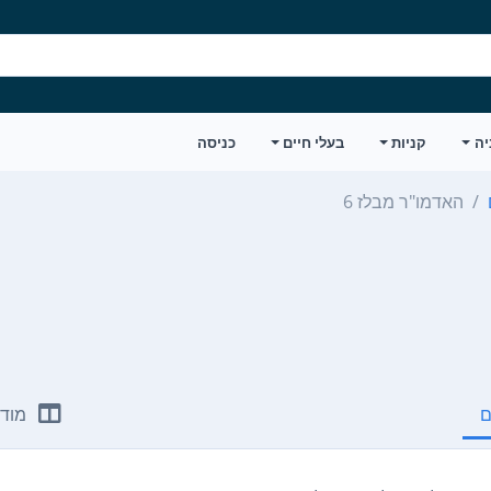
יה
קניות
בעלי חיים
כניסה
האדמו"ר מבלז 6
ם
מודע