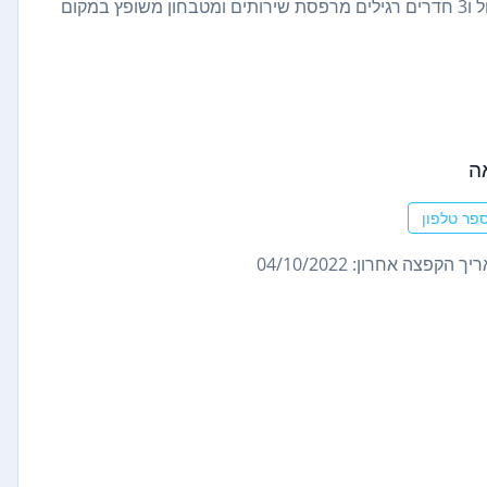
קליניקה להשכרה לרופא או מקצוע חופשי אחר. חדר המתנה גדול ו3 חדרים רגילים מרפסת שירותים ומטבחון משופץ במקום
ה
פר טלפון
ך הקפצה אחרון: 04/10/2022