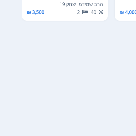
הרב שמידמן יצחק 19
משה די
65
3,500 ₪
2
40
4,000 