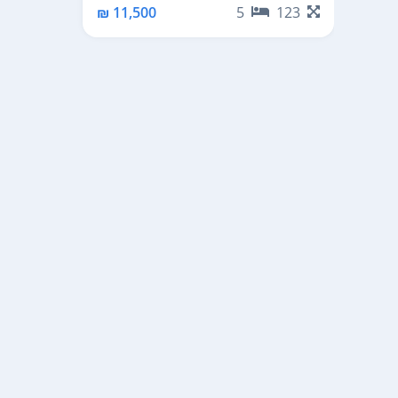
11,500 ₪
5
123