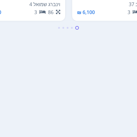
3
וינברג שמואל 4
₪
3
86
6,100 ₪
3