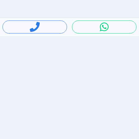
חיפושים פופולריים
ירידות מחירים
דירות להשכרה בתל אביב
סלולרי יד 2
מאזדה 3
ריהוט יד 2